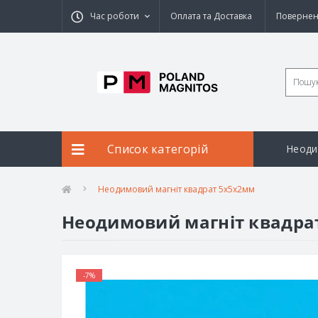
Час роботи
Оплата та Доставка
Повернен
Список категорій
Неоди
Неодимовий магніт квадрат 5х5х2мм
Неодимовий магніт квадра
-7%