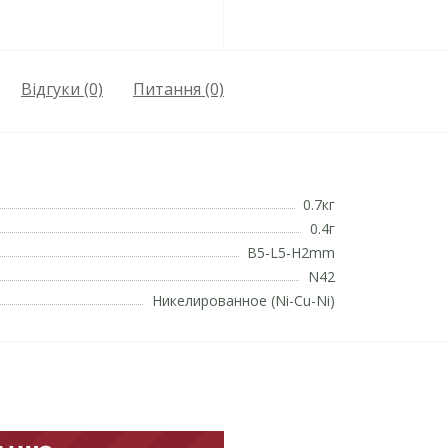
Відгуки (0)
Питання
(0)
0.7кг
0.4г
B5-L5-H2mm
N42
Никелированное (Ni-Cu-Ni)