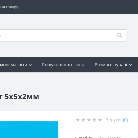
ня товару
мові магніти
Пошукові магніти
Розмагнічувачі
т 5х5х2мм
Відгуки:
(0)