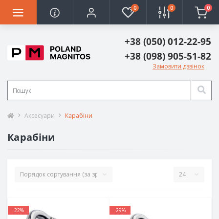
0
0
0
+38 (050) 012-22-95
+38 (098) 905-51-82
Замовити дзвінок
Аксесуари
Карабіни
Карабіни
-22%
-29%