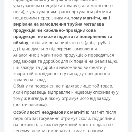
урахуванням специфіки товару (сили магнітного
поля), з урахуванням транспортування різними
поштовими перевізниками,
тому магніти, як і
вирізана на замовлення трубна металева
продукція чи кабельно-провідникова
продукція, не може підлягати поверненню та
обміну
, оскільки вона вирізається (дріт, труба і т.
д.) індивідуально під окреме замовлення.
Аналогічно з магнітною продукцією проводяться
ряд заходів та доробок для їх подачі на реалізацію,
і ці заходи та доробки неможливо виконати у
зворотній послідовності у випадку повернення
товару на склад.
Обміну та поверненню підлягає лише той товар,
який продавець відправляє кінцевому споживачу у
тому ж вигляді, в якому отримує його від заводу
(постачальника).
Особливості неодимових магнітів:
Магніт після
першого застосування отримує сколи, подряпини
на покритті, також неодимовий магніт піддається
легкому впливу температур, тому є товаром