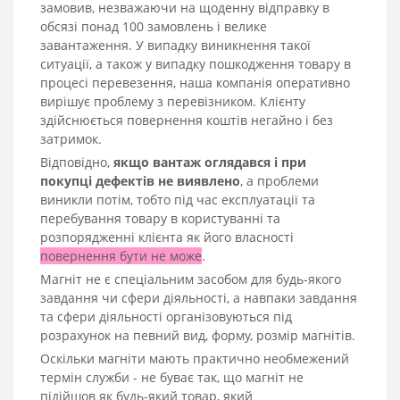
замовив, незважаючи на щоденну відправку в
обсязі понад 100 замовлень і велике
завантаження. У випадку виникнення такої
ситуації, а також у випадку пошкодження товару в
процесі перевезення, наша компанія оперативно
вирішує проблему з перевізником. Клієнту
здійснюється повернення коштів негайно і без
затримок.
Відповідно,
якщо вантаж оглядався і при
покупці дефектів не виявлено
, а проблеми
виникли потім, тобто під час експлуатації та
перебування товару в користуванні та
розпорядженні клієнта як його власності
повернення бути не може
.
Магніт не є спеціальним засобом для будь-якого
завдання чи сфери діяльності, а навпаки завдання
та сфери діяльності організовуються під
розрахунок на певний вид, форму, розмір магнітів.
Оскільки магніти мають практично необмежений
термін служби - не буває так, що магніт не
підійшов як будь-який товар, який