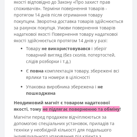
якості відповідно до Закону «Про захист прав
споживачів». Терміни повернення товарів -
протягом 14 днів після отримання товару
покупцем. Зворотна доставка товарів здійснюється
за рахунок покупця. Умови повернення товарів
надаткової якості Повернення товару надаткової
якості здійснюється протягом 14 днів у разі:
Товару
не використовувався
і зберіг
товарний вигляд (без сколів, потертостей,
слідів розборки і т.д.)
Є
повна
комплектація товару, збережені всі
ярлики та номери в цілісності
Упаковка виробника збережена і
не
пошкоджена
Неодимовий магніт є товаром надаткової
якості, тому
не підлягає поверненню та обміну
!
Магніти перед продажем відчіплюються за
допомогою спеціальних установок, приладів та
техніки у необхідній кількості для подальшого
індивідуального упакування під клієнта з