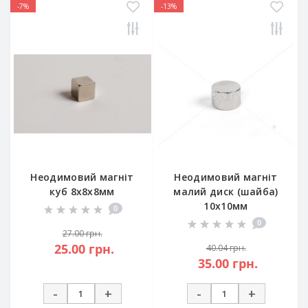
-7%
-13%
Неодимовий магніт
Неодимовий магніт
куб 8х8х8мм
малий диск (шайба)
10х10мм
0
0
27.00 грн.
25.00 грн.
40.04 грн.
35.00 грн.
-
+
-
+