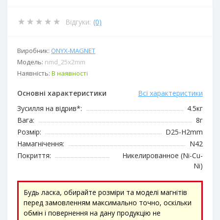
Відгуки:
(0)
Виробник:
ОNYX-MAGNET
Модель:
nmd_25x2mm
Наявність:
В наявності
Основні характеристики
Всі характеристики
Зусилля на відрив*:
4.5кг
Вага:
8г
Розмір:
D25-H2mm
Намагнічення:
N42
Покриття:
Никелированное (Ni-Cu-
Ni)
Будь ласка, обирайте розміри та моделі магнітів
перед замовленням максимально точно, оскільки
обмін і повернення на дану продукцію не