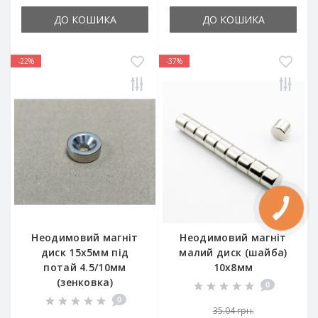
ДО КОШИКА
ДО КОШИКА
-22%
-37%
Неодимовий магніт
Неодимовий магніт
диск 15x5мм під
малий диск (шайба)
потай 4.5/10мм
10х8мм
(зенковка)
0
0
35.04 грн.