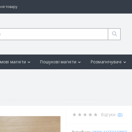
ня товару
мові магніти
Пошукові магніти
Розмагнічувачі
Відгуки:
(0)