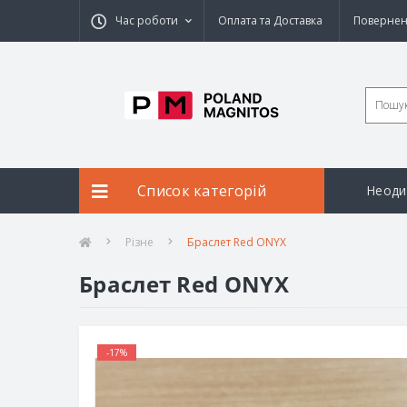
Час роботи
Оплата та Доставка
Повернен
Список категорій
Неоди
Різне
Браслет Red ONYX
Браслет Red ONYX
-17%