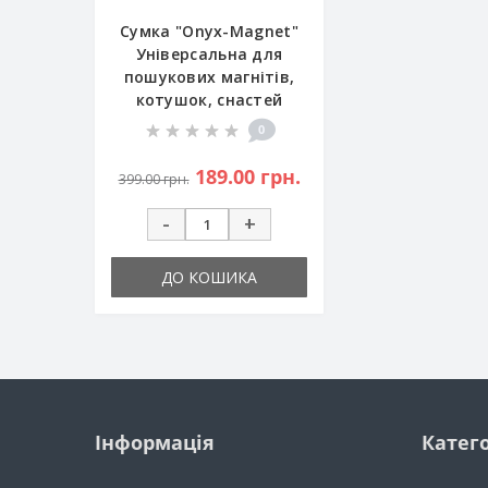
Сумка "Onyx-Magnet"
Універсальна для
пошукових магнітів,
котушок, снастей
0
189.00 грн.
399.00 грн.
-
+
ДО КОШИКА
Інформація
Катего