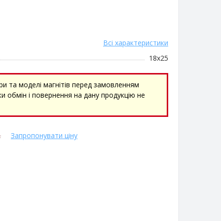
Всі характеристики
18х25
ри та моделі магнітів перед замовленням
и обмін і повернення на дану продукцію не
.
Запропонувати ціну