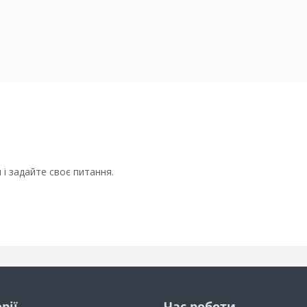
і задайте своє питання.
рії
Час роботи