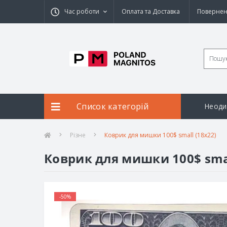
Час роботи
Оплата та Доставка
Повернен
Список категорій
Неоди
Різне
Коврик для мишки 100$ small (18x22)
Коврик для мишки 100$ smal
-50%