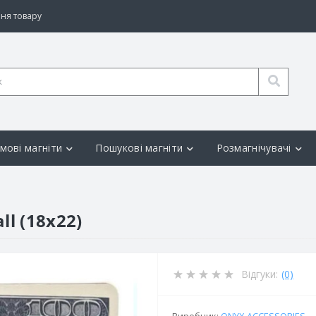
ня товару
мові магніти
Пошукові магніти
Розмагнічувачі
l (18x22)
Відгуки:
(0)