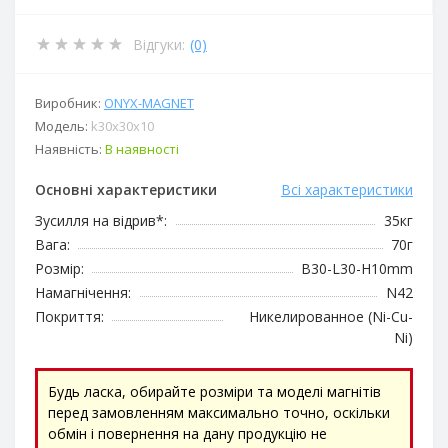
Відгуки:
(0)
Виробник:
ОNYX-MAGNET
Модель:
k30x30x10
Наявність:
В наявності
Основні характеристики
Всі характеристики
Зусилля на відрив*:
35кг
Вага:
70г
Розмір:
B30-L30-H10mm
Намагнічення:
N42
Покриття:
Никелированное (Ni-Cu-
Ni)
Будь ласка, обирайте розміри та моделі магнітів
перед замовленням максимально точно, оскільки
обмін і повернення на дану продукцію не