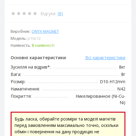
Відгуки:
(0)
Виробник:
ОNYX-MAGNET
Модель:
p10x12
Наявність:
В наявності
Основні характеристики
Всі характеристики
Зусилля на відрив*:
8кг
Вага:
8г
Розмір:
D10-H12mm
Намагнічення:
N42
Покриття:
Никелированное (Ni-Cu-
Ni)
Будь ласка, обирайте розміри та моделі магнітів
перед замовленням максимально точно, оскільки
обмін і повернення на дану продукцію не