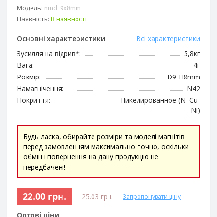
Модель:
nmd_9x8mm
Наявність:
В наявності
Основні характеристики
Всі характеристики
Зусилля на відрив*:
5,8кг
Вага:
4г
Розмір:
D9-H8mm
Намагнічення:
N42
Покриття:
Никелированное (Ni-Cu-
Ni)
Будь ласка, обирайте розміри та моделі магнітів
перед замовленням максимально точно, оскільки
обмін і повернення на дану продукцію не
передбачені!
22.00 грн.
25.03 грн.
Запропонувати ціну
Оптові ціни