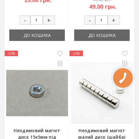
29.00 грн.
49.00 грн.
-
+
-
+
ДО КОШИКА
ДО КОШИКА
-22%
-24%
Неодимовий магніт
Неодимовий магніт
диск 15x5мм під
малий диск (шайба)