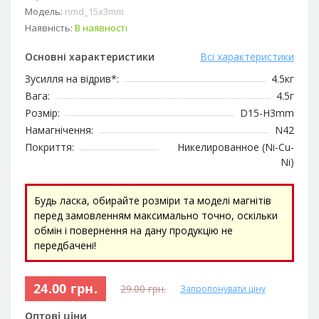
Модель:
nmd_15x3mm
Наявність:
В наявності
Основні характеристики
Всі характеристики
Зусилля на відрив*:
4.5кг
Вага:
4.5г
Розмір:
D15-H3mm
Намагнічення:
N42
Покриття:
Никелированное (Ni-Cu-
Ni)
Будь ласка, обирайте розміри та моделі магнітів
перед замовленням максимально точно, оскільки
обмін і повернення на дану продукцію не
передбачені!
24.00 грн.
29.00 грн.
Запропонувати ціну
Оптові ціни