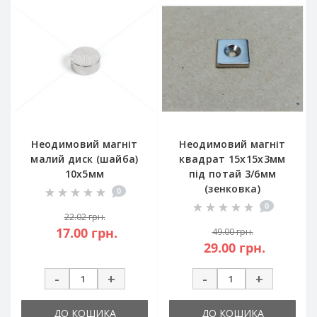
Неодимовий магніт
Неодимовий магніт
малий диск (шайба)
квадрат 15x15x3мм
10х5мм
під потай 3/6мм
(зенковка)
0
0
22.02 грн.
17.00 грн.
49.00 грн.
29.00 грн.
-
+
-
+
ДО КОШИКА
ДО КОШИКА