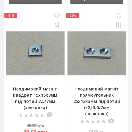
-41%
-29%
Неодимовий магніт
Неодимовий магніт
квадрат 15x15x3мм
прямоугольник
під потай 3.5/7мм
25x12x3мм під потай
(зенковка)
(x2) 3.5/7мм
(зенковка)
0
0
49.00 грн.
69.00 грн.