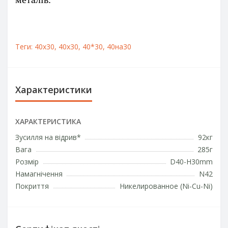
Теги:
40x30
,
40х30
,
40*30
,
40на30
Характеристики
ХАРАКТЕРИСТИКА
Зусилля на відрив*
92кг
Вага
285г
Розмір
D40-H30mm
Намагнічення
N42
Покриття
Никелированное (Ni-Cu-Ni)