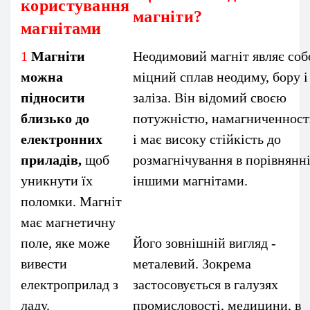
користування
магніти?
магнітами
1
Магніти
Неодимовий магніт являє со
можна
міцний сплав неодиму, бору і
підносити
заліза. Він відомий своєю
близько до
потужністю, намагниченнос
електронних
і має високу стійкість до
приладів,
щоб
розмагнічування в порівнянні
уникнути їх
іншими магнітами.
поломки. Магніт
має магнетичну
поле, яке може
Його зовнішній вигляд -
вивести
металевий. Зокрема
електроприлад з
застосовується в галузях
ладу.
промисловості, медицини, в