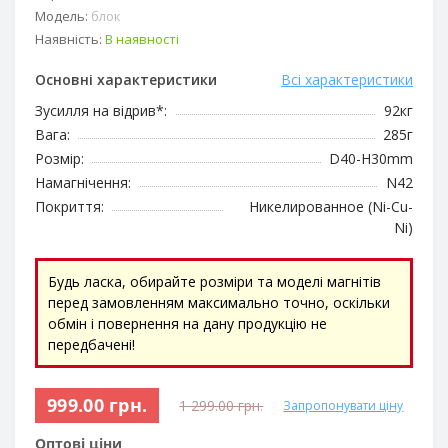
Модель:
блок
Наявність:
В наявності
Основні характеристики
Всі характеристики
Зусилля на відрив*:
92кг
Вага:
285г
Розмір:
D40-H30mm
Намагнічення:
N42
Покриття:
Никелированное (Ni-Cu-
Ni)
Будь ласка, обирайте розміри та моделі магнітів
перед замовленням максимально точно, оскільки
обмін і повернення на дану продукцію не
передбачені!
999.00 грн.
1 299.00 грн.
Запропонувати ціну
Оптові ціни