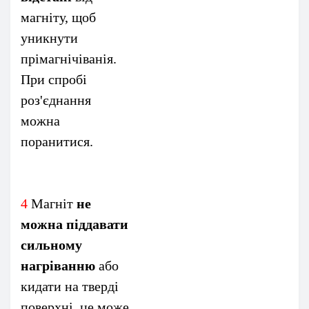
магніту, щоб
уникнути
прімагнічіванія.
При спробі
роз'єднання
можна
поранитися.
4
Магніт
не
можна піддавати
сильному
нагріванню
або
кидати на тверді
поверхні, це може