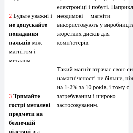
електроніці і побуті. Наприк
2
Будьте уважні і
неодимові магніти
не допускайте
використовують у виробницт
попадання
жорстких дисків для
пальців
між
комп'ютерів
магнітом і
металом.
Такий магніт втрачає свою с
намагніченості не більше, ні
на 1-2% за 10 років, і тому є
3
Тримайте
затребуваним і широко
гострі металеві
застосовуваним.
предмети на
безпечній
відстані
від