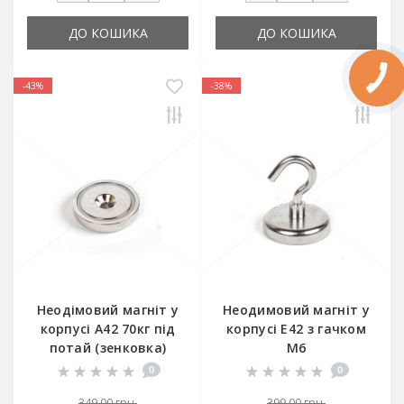
ДО КОШИКА
ДО КОШИКА
-43%
-38%
Неодімовий магніт у
Неодимовий магніт у
корпусі A42 70кг під
корпусі E42 з гачком
потай (зенковка)
M6
0
0
349.00 грн.
399.00 грн.