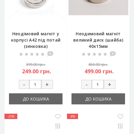
Неодімовий магніт у
Неодимовий магніт
корпусі A42 під потай
великий диск (шайба)
(зенковка)
40х15мм
0
0
399.00 грн.
650.00 грн.
249.00 грн.
499.00 грн.
-
+
-
+
ДО КОШИКА
ДО КОШИКА
-25%
-8%