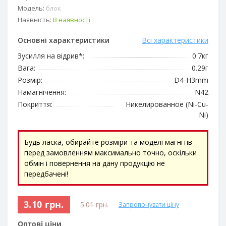
Модель:
блок
Наявність:
В наявності
Основні характеристики
Всі характеристики
Зусилля на відрив*:
0.7кг
Вага:
0.29г
Розмір:
D4-H3mm
Намагнічення:
N42
Покриття:
Никелированное (Ni-Cu-
Ni)
Будь ласка, обирайте розміри та моделі магнітів
перед замовленням максимально точно, оскільки
обмін і повернення на дану продукцію не
передбачені!
3.10 грн.
5.01 грн.
Запропонувати ціну
Оптові ціни