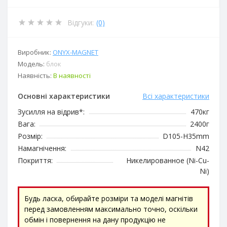
Відгуки:
(0)
Виробник:
ОNYX-MAGNET
Модель:
блок
Наявність:
В наявності
Основні характеристики
Всі характеристики
Зусилля на відрив*:
470кг
Вага:
2400г
Розмір:
D105-H35mm
Намагнічення:
N42
Покриття:
Никелированное (Ni-Cu-
Ni)
Будь ласка, обирайте розміри та моделі магнітів
перед замовленням максимально точно, оскільки
обмін і повернення на дану продукцію не