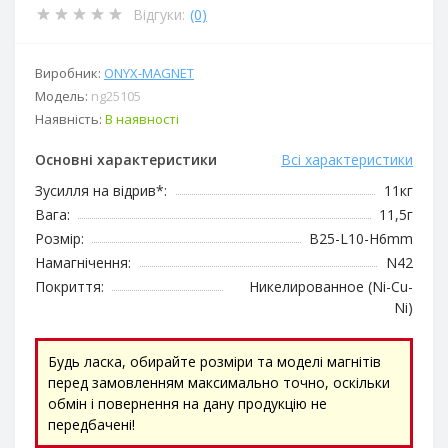
Відгуки:
(0)
Виробник:
ОNYX-MAGNET
Модель:
ng25105
Наявність:
В наявності
Основні характеристики
Всі характеристики
Зусилля на відрив*:
11кг
Вага:
11,5г
Розмір:
B25-L10-H6mm
Намагнічення:
N42
Покриття:
Никелированное (Ni-Cu-
Ni)
Будь ласка, обирайте розміри та моделі магнітів
перед замовленням максимально точно, оскільки
обмін і повернення на дану продукцію не
передбачені!