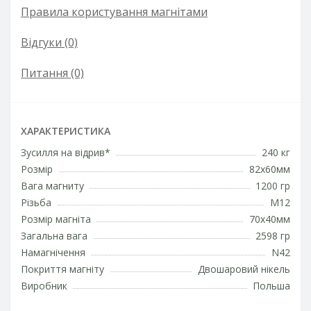
Правила користування магнітами
Відгуки (0)
Питання
(0)
ХАРАКТЕРИСТИКА
Зусилля на відрив*
240 кг
Розмір
82х60мм
Вага магниту
1200 гр
Різьба
М12
Розмір магніта
70х40мм
Загальна вага
2598 гр
Намагнічення
N42
Покриття магніту
Двошаровий нікель
Виробник
Польша