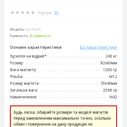
Відгуки:
(0)
Модель:
pm70x40
Наявність:
В наявності
Основні характеристики
Всі характеристики
Зусилля на відрив*:
240 кг
Розмір:
82х60мм
Вага магниту:
1200 гр
Різьба:
М12
Розмір магніта:
70х40мм
Загальна вага:
2598 гр
Намагнічення:
N42
Будь ласка, обирайте розміри та моделі магнітів
перед замовленням максимально точно, оскільки
обмін і повернення на дану продукцію не