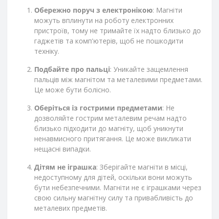
Обережно поруч з електронікою
: Магніти
можуть вплинути на роботу електронних
пристроїв, тому не тримайте їх надто близько до
гаджетів та комп'ютерів, щоб не пошкодити
техніку.
Подбайте про пальці
: Уникайте защемлення
пальців між магнітом та металевими предметами.
Це може бути болісно.
Оберіться із гострими предметами
: Не
дозволяйте гострим металевим речам надто
близько підходити до магніту, щоб уникнути
ненавмисного притягання. Це може викликати
нещасні випадки.
Дітям не іграшка
: Зберігайте магніти в місці,
недоступному для дітей, оскільки вони можуть
бути небезпечними. Магніти не є іграшками через
свою сильну магнітну силу та привабливість до
металевих предметів.