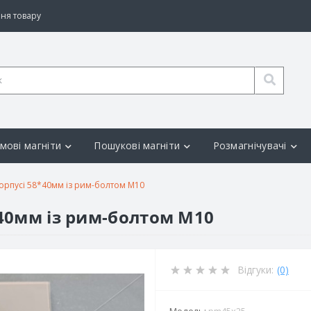
ня товару
мові магніти
Пошукові магніти
Розмагнічувачі
орпусі 58*40мм із рим-болтом М10
*40мм із рим-болтом М10
Відгуки:
(0)