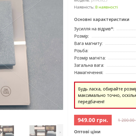
Модель:
pm45x25
Наявність:
В наявності
Основні характеристики
Зусилля на відрив*:
Розмір:
Вага магниту:
Різьба:
Розмір магніта:
Загальна вага:
Намагнічення:
Будь ласка, обирайте розмі
максимально точно, оскільк
передбачені!
949.00 грн.
1 200.00 
Оптові ціни
>