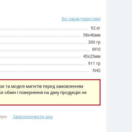
Всі характеристики
92 кг
58х40мм
300 гр
М10
45х25мм
911 гр
N42
ри та моделі магнітів перед замовленням
и обмін і повернення на дану продукцію не
грн.
Запропонувати ціну