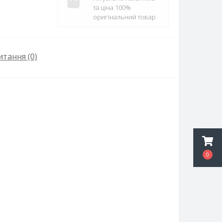
та ціна 100%
оригінальний товар
итання
(0)
0