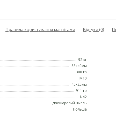
Правила користування магнітами
Відгуки (0)
П
92 кг
58х40мм
300 гр
М10
45х25мм
911 гр
N42
Двошаровий нікель
Польша