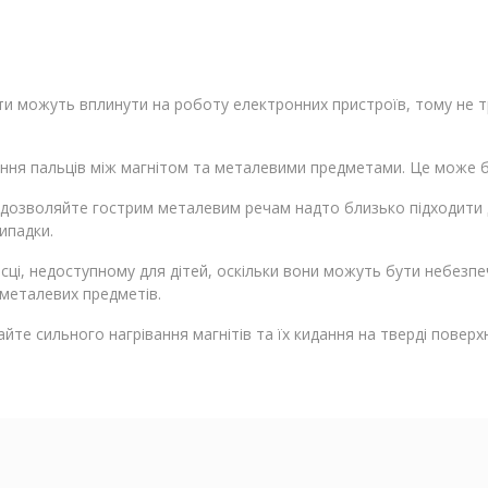
іти можуть вплинути на роботу електронних пристроїв, тому не т
ння пальців між магнітом та металевими предметами. Це може б
е дозволяйте гострим металевим речам надто близько підходити 
ипадки.
місці, недоступному для дітей, оскільки вони можуть бути небезп
 металевих предметів.
айте сильного нагрівання магнітів та їх кидання на тверді поверх