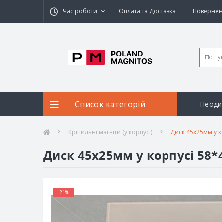
Час роботи
Оплата та Доставка
Повернен
Список категорій
Неоди
Кріпильні магніти (у корпусі)
Диск 45х25мм у к
Диск 45х25мм у корпусі 58
-21%