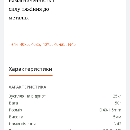
намагниченність і
силу тяжіння до
металів.
Теги:
40x5
,
40х5
,
40*5
,
40на5
,
N45
Характеристики
ХАРАКТЕРИСТИКА
Зусилля на відрив*
25кг
Вага
50г
Розмір
D40-H5mm
Висота
5мм
Намагнічення
N42