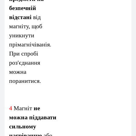
безпечній
відстані
від
магніту, щоб
уникнути
прімагнічіванія.
При спробі
роз'єднання
можна
поранитися.
4
Магніт
не
можна піддавати
сильному
нагріванню
або