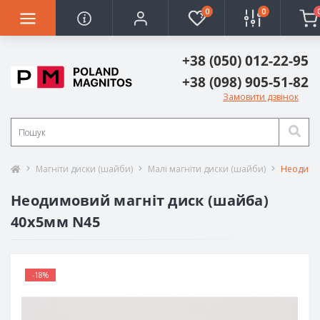
0
0
+38 (050) 012-22-95
+38 (098) 905-51-82
Замовити дзвінок
Магніти диски (шайби)
Малі магніти диски (шайби)
Неодимов
Неодимовий магніт диск (шайба)
40х5мм N45
-18%