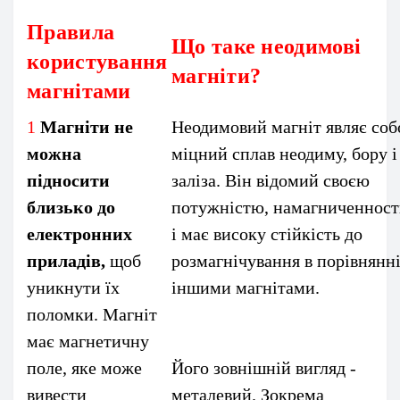
Правила
Що таке неодимові
користування
магніти?
магнітами
1
Магніти не
Неодимовий магніт являє со
можна
міцний сплав неодиму, бору і
підносити
заліза. Він відомий своєю
близько до
потужністю, намагниченнос
електронних
і має високу стійкість до
приладів,
щоб
розмагнічування в порівнянні
уникнути їх
іншими магнітами.
поломки. Магніт
має магнетичну
поле, яке може
Його зовнішній вигляд -
вивести
металевий. Зокрема