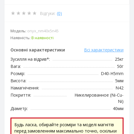
Відгуки:
(0)
Модель:
onyx_nm40x5n45
Наявність:
В наявності
Основні характеристики
Всі характеристики
Зусилля на відрив*:
25кг
Вага:
50г
Розмір:
D40-H5mm
Висота:
5мм
Намагнічення:
N42
Покриття:
Никелированное (Ni-Cu-
Ni)
Діаметр:
40мм
Будь ласка, обирайте розміри та моделі магнітів
перед замовленням максимально точно, оскільки