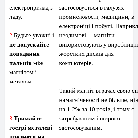
електроприлад з
застосовується в галузях
ладу.
промисловості, медицини, в
електроніці і побуті. Наприк
2
Будьте уважні і
неодимові магніти
не допускайте
використовують у виробницт
попадання
жорстких дисків для
пальців
між
комп'ютерів
магнітом і
металом.
Такий магніт втрачає свою с
намагніченості не більше, ні
на 1-2% за 10 років, і тому є
3
Тримайте
затребуваним і широко
гострі металеві
застосовуваним.
предмети на