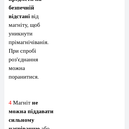
безпечній
відстані
від
магніту, щоб
уникнути
прімагнічіванія.
При спробі
роз'єднання
можна
поранитися.
4
Магніт
не
можна піддавати
сильному
нагріванню
або