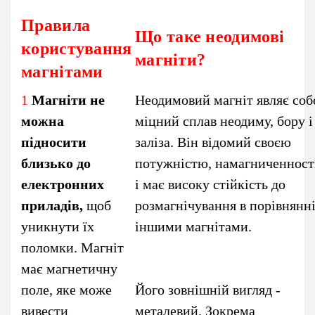
Правила
Що таке неодимові
користування
магніти?
магнітами
1
Магніти не
Неодимовий магніт являє со
можна
міцний сплав неодиму, бору і
підносити
заліза. Він відомий своєю
близько до
потужністю, намагниченнос
електронних
і має високу стійкість до
приладів,
щоб
розмагнічування в порівнянні
уникнути їх
іншими магнітами.
поломки. Магніт
має магнетичну
поле, яке може
Його зовнішній вигляд -
вивести
металевий. Зокрема