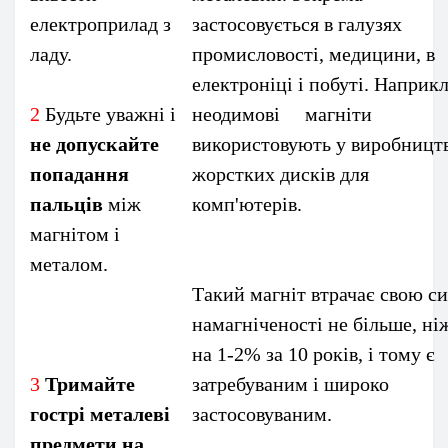
електроприлад з
застосовується в галузях
ладу.
промисловості, медицини, в
електроніці і побуті. Наприк
2
Будьте уважні і
неодимові магніти
не допускайте
використовують у виробницт
попадання
жорстких дисків для
пальців
між
комп'ютерів
магнітом і
металом.
Такий магніт втрачає свою с
намагніченості не більше, ні
на 1-2% за 10 років, і тому є
3
Тримайте
затребуваним і широко
гострі металеві
застосовуваним.
предмети на