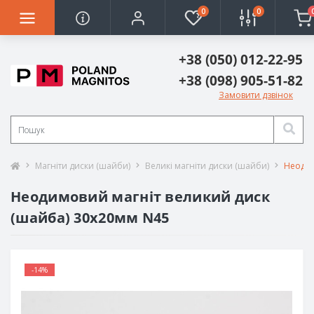
0
0
+38 (050) 012-22-95
+38 (098) 905-51-82
Замовити дзвінок
Магніти диски (шайби)
Великі магніти диски (шайби)
Неодим
Неодимовий магніт великий диск
(шайба) 30х20мм N45
-14%