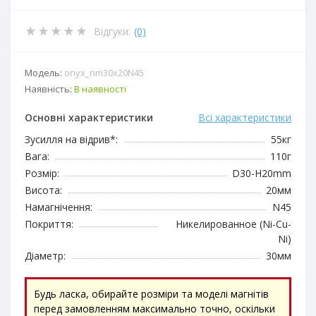
Відгуки:
(0)
Модель:
onyx_nm30x20N45
Наявність:
В наявності
Основні характеристики
Всі характеристики
Зусилля на відрив*:
55кг
Вага:
110г
Розмір:
D30-H20mm
Висота:
20мм
Намагнічення:
N45
Покриття:
Никелированное (Ni-Cu-
Ni)
Діаметр:
30мм
Будь ласка, обирайте розміри та моделі магнітів
перед замовленням максимально точно, оскільки