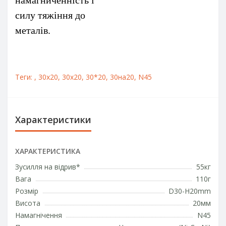
намагниченність і
силу тяжіння до
металів.
Теги:
,
30x20
,
30х20
,
30*20
,
30на20
,
N45
Характеристики
ХАРАКТЕРИСТИКА
Зусилля на відрив*
55кг
Вага
110г
Розмір
D30-H20mm
Висота
20мм
Намагнічення
N45