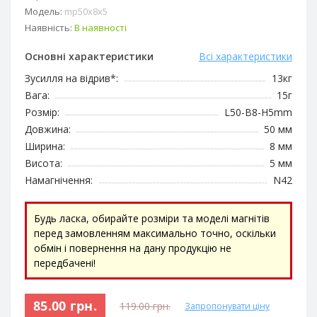
Модель:
mp50х8х5
Наявність:
В наявності
Основні характеристики
Всі характеристики
Зусилля на відрив*:
13кг
Вага:
15г
Розмір:
L50-B8-H5mm
Довжина:
50 мм
Ширина:
8 мм
Висота:
5 мм
Намагнічення:
N42
Будь ласка, обирайте розміри та моделі магнітів
перед замовленням максимально точно, оскільки
обмін і повернення на дану продукцію не
передбачені!
85.00 грн.
119.00 грн.
Запропонувати ціну