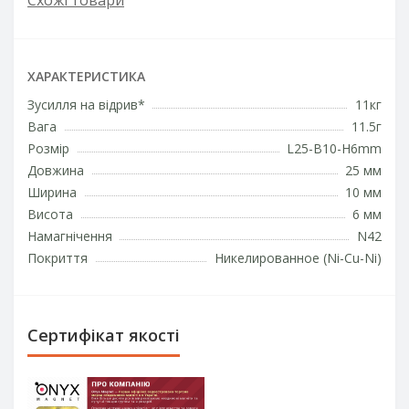
Схожі товари
ХАРАКТЕРИСТИКА
Зусилля на відрив*
11кг
Вага
11.5г
Розмір
L25-B10-H6mm
Довжина
25 мм
Ширина
10 мм
Висота
6 мм
Намагнічення
N42
Покриття
Никелированное (Ni-Cu-Ni)
Сертифікат якості