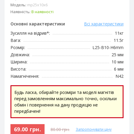
Модель:
mp25х10х6
Наявність:
В наявності
Основні характеристики
Всі характеристики
Зусилля на відрив*:
11кг
Вага:
11.5г
Розмір:
L25-B10-H6mm
Довжина:
25 мм
Ширина:
10 мм
Висота:
6 мм
Намагнічення:
N42
Будь ласка, обирайте розміри та моделі магнітів
перед замовленням максимально точно, оскільки
обмін і повернення на дану продукцію не
передбачені!
69.00 грн.
80.00 грн.
Запропонувати ціну