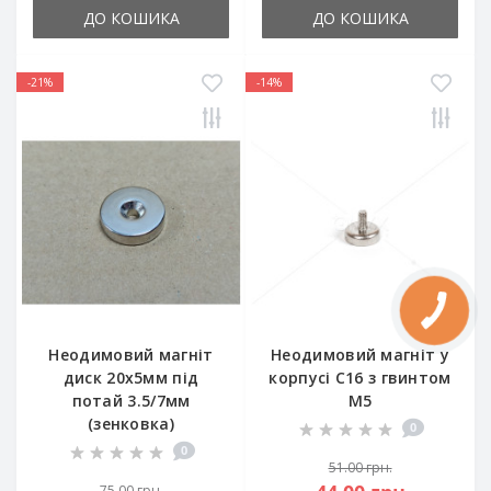
ДО КОШИКА
ДО КОШИКА
-21%
-14%
Неодимовий магніт
Неодимовий магніт у
диск 20x5мм під
корпусі C16 з гвинтом
потай 3.5/7мм
М5
(зенковка)
0
0
51.00 грн.
75.00 грн.