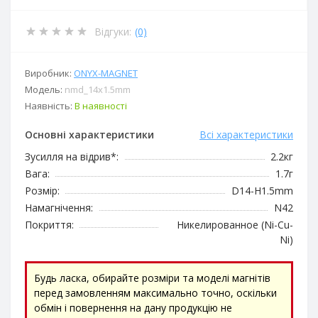
Відгуки:
(0)
Виробник:
ОNYX-MAGNET
Модель:
nmd_14x1.5mm
Наявність:
В наявності
Основні характеристики
Всі характеристики
Зусилля на відрив*:
2.2кг
Вага:
1.7г
Розмір:
D14-H1.5mm
Намагнічення:
N42
Покриття:
Никелированное (Ni-Cu-
Ni)
Будь ласка, обирайте розміри та моделі магнітів
перед замовленням максимально точно, оскільки
обмін і повернення на дану продукцію не