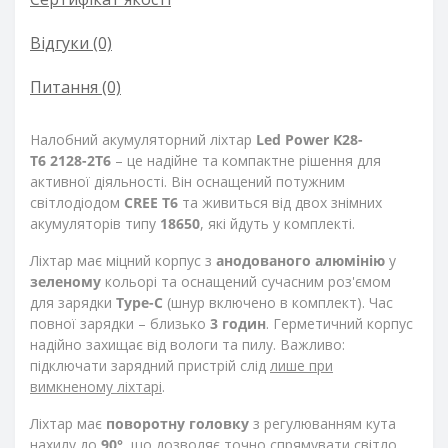
Відгуки (0)
Питання
(0)
Налобний акумуляторний ліхтар
Led Power K28-
T6 2128-2T6
– це надійне та компактне рішення для
активної діяльності. Він оснащений потужним
світлодіодом
CREE T6
та живиться від двох знімних
акумуляторів типу
18650
, які йдуть у комплекті.
Ліхтар має міцний корпус з
анодованого алюмінію
у
зеленому
кольорі та оснащений сучасним роз'ємом
для зарядки
Type-C
(шнур включено в комплект). Час
повної зарядки – близько
3 годин
. Герметичний корпус
надійно захищає від вологи та пилу. Важливо:
підключати зарядний пристрій слід
лише при
вимкненому ліхтарі
.
Ліхтар має
поворотну головку
з регулюванням кута
нахилу до
90°
, що дозволяє точно спрямувати світло.