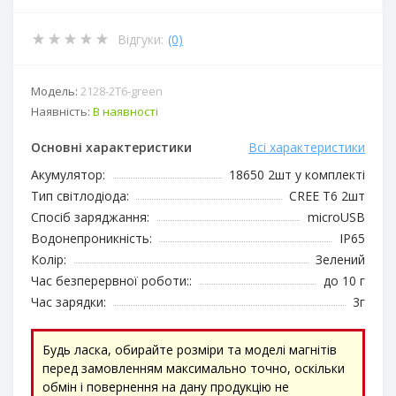
Відгуки:
(0)
Модель:
2128-2T6-green
Наявність:
В наявності
Основні характеристики
Всі характеристики
Акумулятор:
18650 2шт у комплекті
Тип світлодіода:
CREE T6 2шт
Спосіб заряджання:
microUSB
Водонепроникність:
IP65
Колір:
Зелений
Час безперервної роботи::
до 10 г
Час зарядки:
3г
Будь ласка, обирайте розміри та моделі магнітів
перед замовленням максимально точно, оскільки
обмін і повернення на дану продукцію не