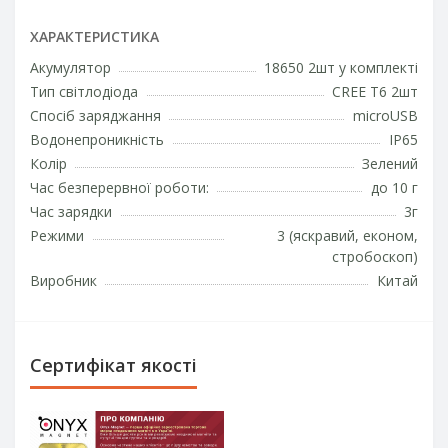
ХАРАКТЕРИСТИКА
Акумулятор
18650 2шт у комплекті
Тип світлодіода
CREE T6 2шт
Спосіб заряджання
microUSB
Водонепроникність
IP65
Колір
Зелений
Час безперервної роботи:
до 10 г
Час зарядки
3г
Режими
3 (яскравий, економ,
стробоскоп)
Виробник
Китай
Сертифікат якості